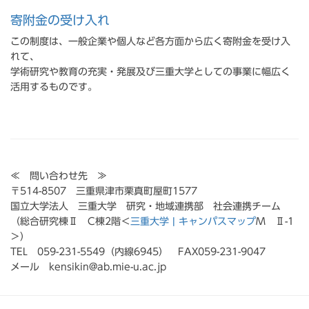
寄附金の受け入れ
この制度は、一般企業や個人など各方面から広く寄附金を受け入
れて、
学術研究や教育の充実・発展及び三重大学としての事業に幅広く
活用するものです。
≪ 問い合わせ先 ≫
〒514-8507 三重県津市栗真町屋町1577
国立大学法人 三重大学 研究・地域連携部 社会連携チーム
（総合研究棟Ⅱ C棟2階＜
三重大学 | キャンパスマップ
M Ⅱ-1
＞）
TEL 059-231-5549（内線6945） FAX059-231-9047
メール kensikin@ab.mie-u.ac.jp